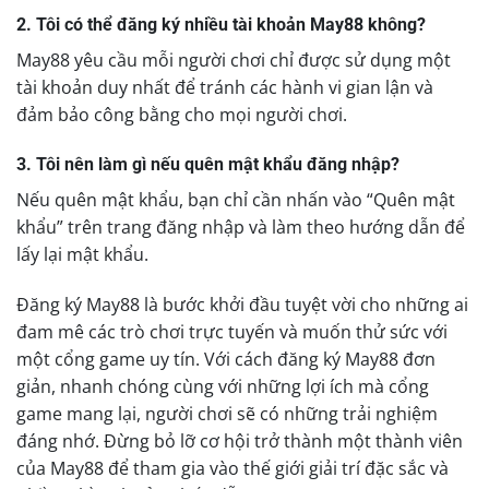
2. Tôi có thể đăng ký nhiều tài khoản May88 không?
May88 yêu cầu mỗi người chơi chỉ được sử dụng một
tài khoản duy nhất để tránh các hành vi gian lận và
đảm bảo công bằng cho mọi người chơi.
3. Tôi nên làm gì nếu quên mật khẩu đăng nhập?
Nếu quên mật khẩu, bạn chỉ cần nhấn vào “Quên mật
khẩu” trên trang đăng nhập và làm theo hướng dẫn để
lấy lại mật khẩu.
Đăng ký May88 là bước khởi đầu tuyệt vời cho những ai
đam mê các trò chơi trực tuyến và muốn thử sức với
một cổng game uy tín. Với cách đăng ký May88 đơn
giản, nhanh chóng cùng với những lợi ích mà cổng
game mang lại, người chơi sẽ có những trải nghiệm
đáng nhớ. Đừng bỏ lỡ cơ hội trở thành một thành viên
của May88 để tham gia vào thế giới giải trí đặc sắc và