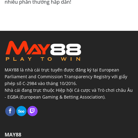
nhiều phần thưởng hấp dẫn!
MAY88
là nhà cái trực tuyến được đăng ký tại European
Parliament and Commission Transparency Registry với giấy
phép số C-2984 vào tháng 10/2016.
Nhà cái đang trực thuộc Hiệp hội Cá cược và Trò chơi châu Âu
- EGBA (European Gaming & Betting Association).
MAY88