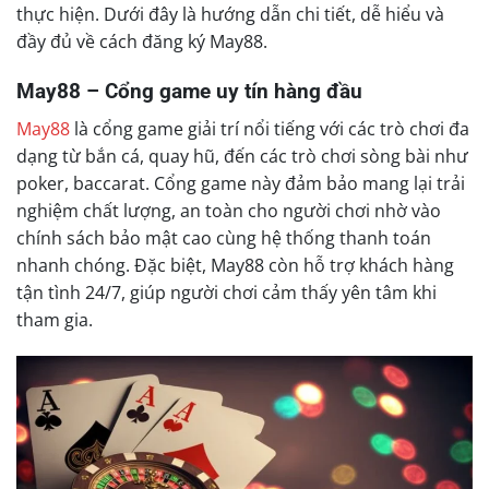
thực hiện. Dưới đây là hướng dẫn chi tiết, dễ hiểu và
đầy đủ về cách đăng ký May88.
May88 – Cổng game uy tín hàng đầu
May88
là cổng game giải trí nổi tiếng với các trò chơi đa
dạng từ bắn cá, quay hũ, đến các trò chơi sòng bài như
poker, baccarat. Cổng game này đảm bảo mang lại trải
nghiệm chất lượng, an toàn cho người chơi nhờ vào
chính sách bảo mật cao cùng hệ thống thanh toán
nhanh chóng. Đặc biệt, May88 còn hỗ trợ khách hàng
tận tình 24/7, giúp người chơi cảm thấy yên tâm khi
tham gia.