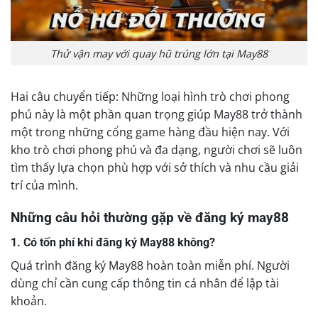
Thử vận may với quay hũ trúng lớn tại May88
Hai câu chuyển tiếp: Những loại hình trò chơi phong
phú này là một phần quan trọng giúp May88 trở thành
một trong những cổng game hàng đầu hiện nay. Với
kho trò chơi phong phú và đa dạng, người chơi sẽ luôn
tìm thấy lựa chọn phù hợp với sở thích và nhu cầu giải
trí của mình.
Những câu hỏi thường gặp về đăng ký may88
1. Có tốn phí khi đăng ký May88 không?
Quá trình đăng ký May88 hoàn toàn miễn phí. Người
dùng chỉ cần cung cấp thông tin cá nhân để lập tài
khoản.