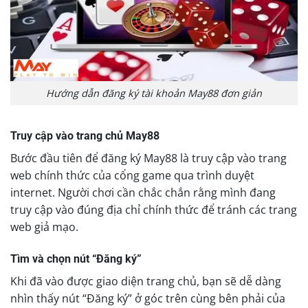
Hướng dẫn đăng ký tài khoản May88 đơn giản
Truy cập vào trang chủ May88
Bước đầu tiên để đăng ký May88 là truy cập vào trang
web chính thức của cổng game qua trình duyệt
internet. Người chơi cần chắc chắn rằng mình đang
truy cập vào đúng địa chỉ chính thức để tránh các trang
web giả mạo.
Tìm và chọn nút “Đăng ký”
Khi đã vào được giao diện trang chủ, bạn sẽ dễ dàng
nhìn thấy nút “Đăng ký” ở góc trên cùng bên phải của