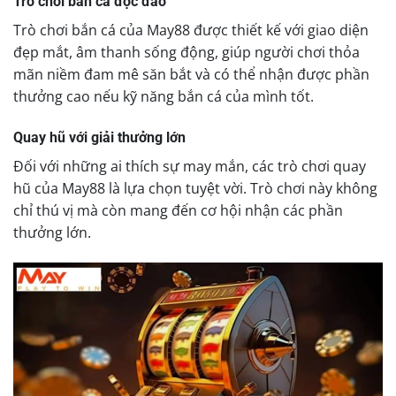
Trò chơi bắn cá độc đáo
Trò chơi bắn cá của May88 được thiết kế với giao diện
đẹp mắt, âm thanh sống động, giúp người chơi thỏa
mãn niềm đam mê săn bắt và có thể nhận được phần
thưởng cao nếu kỹ năng bắn cá của mình tốt.
Quay hũ với giải thưởng lớn
Đối với những ai thích sự may mắn, các trò chơi quay
hũ của May88 là lựa chọn tuyệt vời. Trò chơi này không
chỉ thú vị mà còn mang đến cơ hội nhận các phần
thưởng lớn.