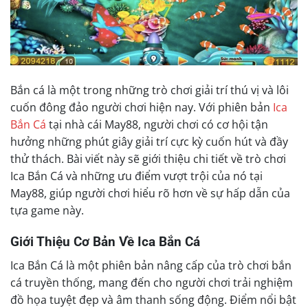
Bắn cá là một trong những trò chơi giải trí thú vị và lôi
cuốn đông đảo người chơi hiện nay. Với phiên bản
Ica
Bắn Cá
tại nhà cái May88, người chơi có cơ hội tận
hưởng những phút giây giải trí cực kỳ cuốn hút và đầy
thử thách. Bài viết này sẽ giới thiệu chi tiết về trò chơi
Ica Bắn Cá và những ưu điểm vượt trội của nó tại
May88, giúp người chơi hiểu rõ hơn về sự hấp dẫn của
tựa game này.
Giới Thiệu Cơ Bản Về Ica Bắn Cá
Ica Bắn Cá là một phiên bản nâng cấp của trò chơi bắn
cá truyền thống, mang đến cho người chơi trải nghiệm
đồ họa tuyệt đẹp và âm thanh sống động. Điểm nổi bật