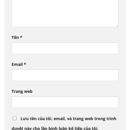
Tên
*
Email
*
Trang web
Lưu tên của tôi, email, và trang web trong trình
duyệt này cho lần bình luận kế tiếp của tôi.